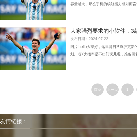
容量越大，那么手机的续航能力相对而言
是因为在技术的限制下，强行配备大电池
配备6000mAh大电池的手机很少，但今
大家强烈要求的小软件，3
发布日期：2024-07-22
图片 hello大家好，这里是日常爆肝
划。老Y大概率是不出门玩儿啦，准备回
以让老Y在公众号中给所有的摸友分享，
几款不错的小软件，记得摸鱼的同时多多点
首页
上一页
1
友情链接：