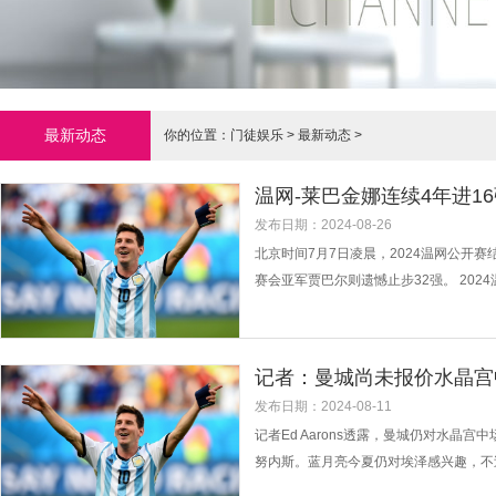
最新动态
你的位置：
门徒娱乐
>
最新动态
>
温网-莱巴金娜连续4年进1
发布日期：2024-08-26
北京时间7月7日凌晨，2024温网公开
赛会亚军贾巴尔则遗憾止步32强。 202
部产生。当然，与前几天一样，当日雨水
0/6-1横扫前世界第一沃兹尼亚奇，连续
记者：曼城尚未报价水晶宫
发布日期：2024-08-11
记者Ed Aarons透露，曼城仍对水晶
努内斯。蓝月亮今夏仍对埃泽感兴趣，不
的合同2027年到期，上赛季出战31场比