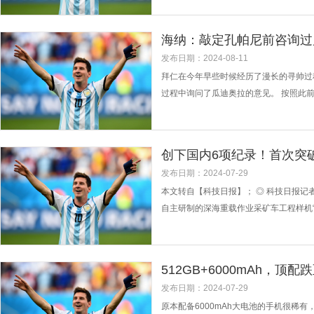
权禁止转载！...
海纳：敲定孔帕尼前咨询过
发布日期：2024-08-11
拜仁在今年早些时候经历了漫长的寻帅过
过程中询问了瓜迪奥拉的意见。 按照此
奥拉和前球员们咨询过。我们获得的全都是
于拜仁，之后他在曼城执教孔帕尼到201
创下国内6项纪录！首次突破
发布日期：2024-07-29
本文转自【科技日报】； ◎ 科技日报记
自主研制的深海重载作业采矿车工程样机“
成功。此次海试，“开拓二号”5次探采，
通大学 据团队介绍，“开拓二号”首次实现深
512GB+6000mAh，顶
发布日期：2024-07-29
原本配备6000mAh大电池的手机很